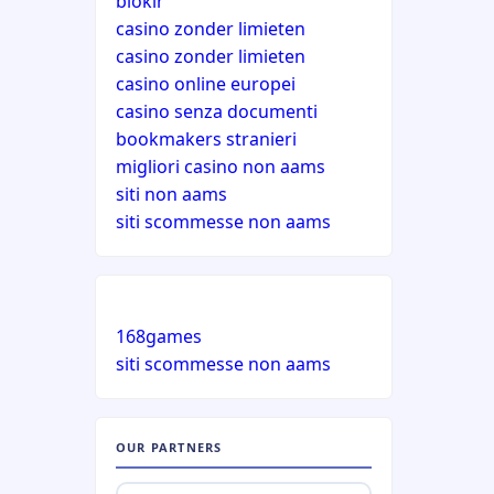
blokir
casino zonder limieten
casino zonder limieten
casino online europei
casino senza documenti
bookmakers stranieri
migliori casino non aams
siti non aams
siti scommesse non aams
168games
siti scommesse non aams
OUR PARTNERS