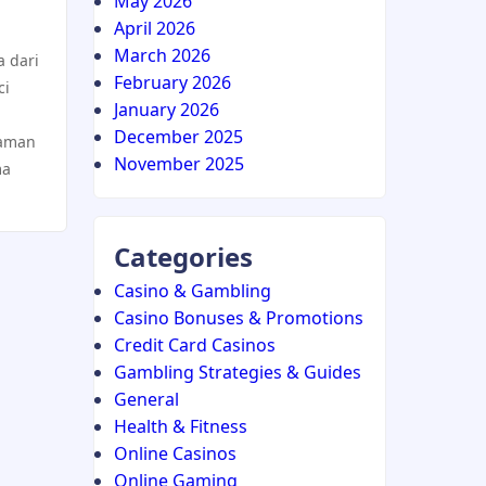
May 2026
April 2026
March 2026
 dari
February 2026
ci
January 2026
December 2025
 aman
November 2025
ma
Categories
Casino & Gambling
Casino Bonuses & Promotions
Credit Card Casinos
Gambling Strategies & Guides
General
Health & Fitness
Online Casinos
Online Gaming