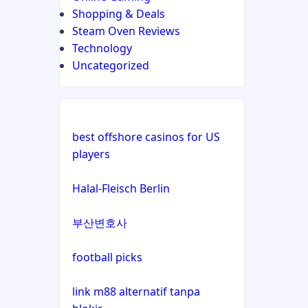
Shopping & Deals
Steam Oven Reviews
Technology
Uncategorized
best offshore casinos for US
players
Halal-Fleisch Berlin
부산변호사
football picks
link m88 alternatif tanpa