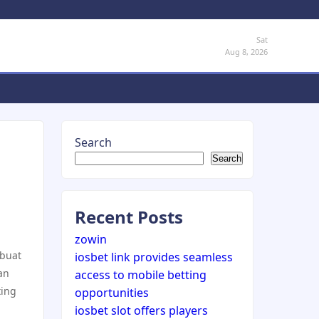
Sat
Aug 8, 2026
Search
Search
Recent Posts
zowin
mbuat
iosbet link provides seamless
an
access to mobile betting
ting
opportunities
iosbet slot offers players