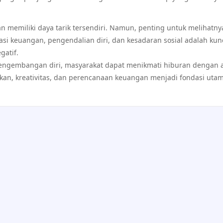
emiliki daya tarik tersendiri. Namun, penting untuk melihatnya
asi keuangan, pengendalian diri, dan kesadaran sosial adalah kun
gatif.
pengembangan diri, masyarakat dapat menikmati hiburan dengan
an, kreativitas, dan perencanaan keuangan menjadi fondasi uta