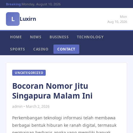
Breaking:
Monday, August 10, 2026
Mon
L
Luxirn
Aug 10, 2026
HOME
NEWS
BUSINESS
TECHNOLOGY
SPORTS
CASINO
CONTACT
UNCATEGORIZED
Bocoran Nomor Jitu
Singapura Malam Ini
admin • March 2, 2026
Perkembangan teknologi informasi telah membawa
berbagai bentuk hiburan ke ranah digital, termasuk
permainan berbasis angka yang memiliki banyak