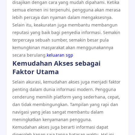
disajikan dengan cara yang mudah dipahami. Ketika
semua elemen ini terpenuhi, pengguna akan merasa
lebih percaya dan nyaman dalam mengaksesnya.
Selain itu, keakuratan juga membantu membangun
reputasi yang baik bagi penyedia informasi. Semakin
terpercaya sebuah sumber, semakin besar pula
kemungkinan masyarakat akan menggunakannya
secara berulang.
keluaran sgp
Kemudahan Akses sebagai
Faktor Utama
Selain akurasi, kemudahan akses juga menjadi faktor
penting dalam dunia informasi modern. Pengguna
cenderung memilih platform yang sederhana, cepat,
dan tidak membingungkan. Tampilan yang rapi dan
navigasi yang jelas sangat membantu dalam
meningkatkan kenyamanan pengguna.
Kemudahan akses juga berarti informasi dapat
diperoleh kapan saja tanpa batasan waktu. Hal ini