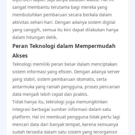
sangat membantu terutama bagi mereka yang
membutuhkan pembaruan secara berkala dalam
aktivitas sehari-hari. Dengan adanya sistem digital
yang canggih, semua itu kini dapat dilakukan hanya
dalam hitungan detik.
Peran Teknologi dalam Mempermudah
Akses
Teknologi memiliki peran besar dalam menciptakan
sistem informasi yang efisien. Dengan adanya server
yang stabil, sistem pembaruan otomatis, serta
antarmuka yang ramah pengguna, proses pencarian
data menjadi lebih cepat dan praktis.
Tidak hanya itu, teknologi juga memungkinkan
integrasi berbagai sumber informasi dalam satu
platform. Hal ini membuat pengguna tidak perlu lagi
mencari data dari banyak tempat, karena semuanya
sudah tersedia dalam satu sistem yang terorganisir