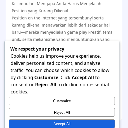
Kesimpulan: Mengapa Anda Harus Menjelajahi
Position yang Kurang Dikenal
Position on the internet yang tersembunyi serta
kurang dikenal menawarkan lebih dari sekadar hal
baru—mereka menyediakan game play kreatif, tema
unik, serta mekanisme yang menguntungkan yang
dapat menyaingi bahkan judul-judul paling populer.
We respect your privacy
Dengan menjelajahi jalur yang tidak biasa, pemain
Cookies help us improve your experience,
dapat menemukan pengalaman menarik yang
deliver personalized content, and analyze
menyenangkan serta berpotensi menguntungkan.
traffic. You can choose which cookies to allow
Menjelajahi harta karun tersembunyi ini tidak hanya
by clicking
Customize
. Click
Accept All
to
memperkaya pengalaman bermain online game Anda
consent or
Reject All
to decline non-essential
tetapi juga memberi Anda kesempatan untuk
cookies.
menemukan position favorit Anda berikutnya di dunia
Customize
yang penuh dengan potensi yang belum
dimanfaatkan.
Reject All
Accept All