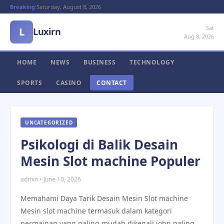
Breaking:
Saturday, August 8, 2026
Sat
L
Luxirn
Aug 8, 2026
HOME
NEWS
BUSINESS
TECHNOLOGY
SPORTS
CASINO
CONTACT
UNCATEGORIZED
Psikologi di Balik Desain
Mesin Slot machine Populer
admin • June 10, 2026
Memahami Daya Tarik Desain Mesin Slot machine
Mesin slot machine termasuk dalam kategori
permainan yang paling mudah dikenali john paling