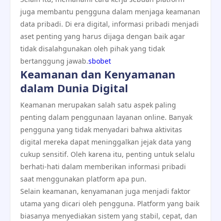
juga membantu pengguna dalam menjaga keamanan
data pribadi. Di era digital, informasi pribadi menjadi
aset penting yang harus dijaga dengan baik agar
tidak disalahgunakan oleh pihak yang tidak
bertanggung jawab.
sbobet
Keamanan dan Kenyamanan
dalam Dunia Digital
Keamanan merupakan salah satu aspek paling
penting dalam penggunaan layanan online. Banyak
pengguna yang tidak menyadari bahwa aktivitas
digital mereka dapat meninggalkan jejak data yang
cukup sensitif. Oleh karena itu, penting untuk selalu
berhati-hati dalam memberikan informasi pribadi
saat menggunakan platform apa pun.
Selain keamanan, kenyamanan juga menjadi faktor
utama yang dicari oleh pengguna. Platform yang baik
biasanya menyediakan sistem yang stabil, cepat, dan