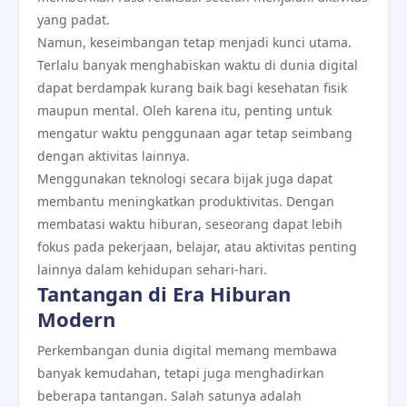
yang padat.
Namun, keseimbangan tetap menjadi kunci utama.
Terlalu banyak menghabiskan waktu di dunia digital
dapat berdampak kurang baik bagi kesehatan fisik
maupun mental. Oleh karena itu, penting untuk
mengatur waktu penggunaan agar tetap seimbang
dengan aktivitas lainnya.
Menggunakan teknologi secara bijak juga dapat
membantu meningkatkan produktivitas. Dengan
membatasi waktu hiburan, seseorang dapat lebih
fokus pada pekerjaan, belajar, atau aktivitas penting
lainnya dalam kehidupan sehari-hari.
Tantangan di Era Hiburan
Modern
Perkembangan dunia digital memang membawa
banyak kemudahan, tetapi juga menghadirkan
beberapa tantangan. Salah satunya adalah