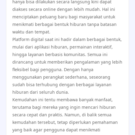
hanya bisa dilakukan secara langsung kini dapat
diakses secara online dengan lebih mudah. Hal ini
menciptakan peluang baru bagi masyarakat untuk
menikmati berbagai bentuk hiburan tanpa batasan
waktu dan tempat.
Platform digital saat ini hadir dalam berbagai bentuk,
mulai dari aplikasi hiburan, permainan interaktif,
hingga layanan berbasis komunitas. Semua ini
dirancang untuk memberikan pengalaman yang lebih
fleksibel bagi pengguna. Dengan hanya
menggunakan perangkat sederhana, seseorang
sudah bisa terhubung dengan berbagai layanan
hiburan dari seluruh dunia.
Kemudahan ini tentu membawa banyak manfaat,
terutama bagi mereka yang ingin mencari hiburan
secara cepat dan praktis. Namun, di balik semua
kemudahan tersebut, tetap diperlukan pemahaman
yang baik agar pengguna dapat menikmati