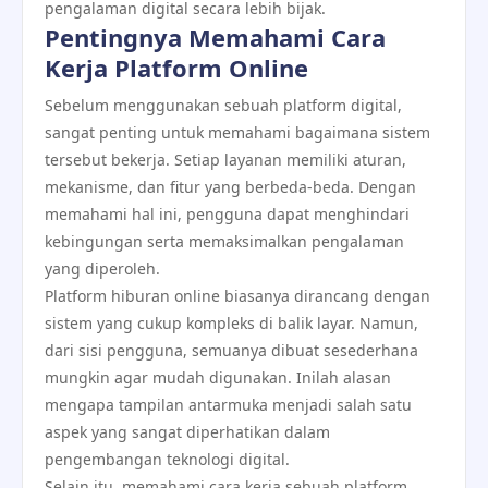
pengalaman digital secara lebih bijak.
Pentingnya Memahami Cara
Kerja Platform Online
Sebelum menggunakan sebuah platform digital,
sangat penting untuk memahami bagaimana sistem
tersebut bekerja. Setiap layanan memiliki aturan,
mekanisme, dan fitur yang berbeda-beda. Dengan
memahami hal ini, pengguna dapat menghindari
kebingungan serta memaksimalkan pengalaman
yang diperoleh.
Platform hiburan online biasanya dirancang dengan
sistem yang cukup kompleks di balik layar. Namun,
dari sisi pengguna, semuanya dibuat sesederhana
mungkin agar mudah digunakan. Inilah alasan
mengapa tampilan antarmuka menjadi salah satu
aspek yang sangat diperhatikan dalam
pengembangan teknologi digital.
Selain itu, memahami cara kerja sebuah platform