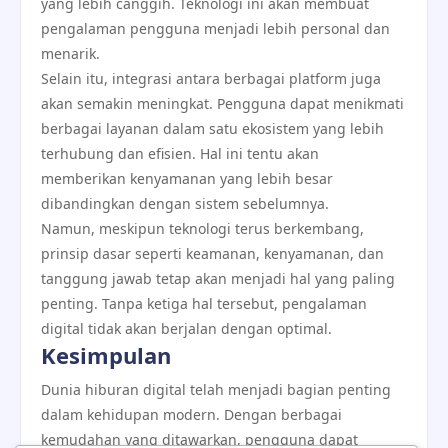
yang lebih canggih. Teknologi ini akan membuat
pengalaman pengguna menjadi lebih personal dan
menarik.
Selain itu, integrasi antara berbagai platform juga
akan semakin meningkat. Pengguna dapat menikmati
berbagai layanan dalam satu ekosistem yang lebih
terhubung dan efisien. Hal ini tentu akan
memberikan kenyamanan yang lebih besar
dibandingkan dengan sistem sebelumnya.
Namun, meskipun teknologi terus berkembang,
prinsip dasar seperti keamanan, kenyamanan, dan
tanggung jawab tetap akan menjadi hal yang paling
penting. Tanpa ketiga hal tersebut, pengalaman
digital tidak akan berjalan dengan optimal.
Kesimpulan
Dunia hiburan digital telah menjadi bagian penting
dalam kehidupan modern. Dengan berbagai
kemudahan yang ditawarkan, pengguna dapat